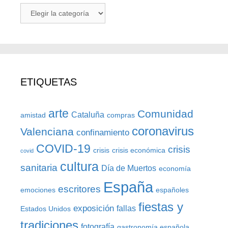
ARTÍCULOS
POR
CATEGORÍAS
ETIQUETAS
arte
Comunidad
Cataluña
amistad
compras
coronavirus
Valenciana
confinamiento
COVID-19
crisis
crisis
crisis económica
covid
cultura
sanitaria
Día de Muertos
economía
España
escritores
emociones
españoles
fiestas y
exposición
fallas
Estados Unidos
tradiciones
fotografía
gastronomía española