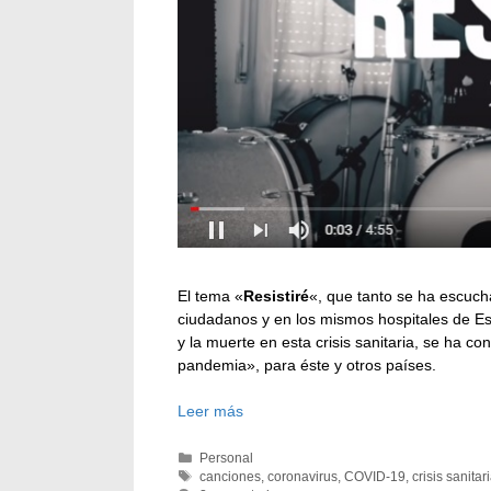
El tema «
Resistiré
«, que tanto se ha escucha
ciudadanos y en los mismos hospitales de Es
y la muerte en esta crisis sanitaria, se ha c
pandemia», para éste y otros países.
Leer más
Categorías
Personal
Etiquetas
canciones
,
coronavirus
,
COVID-19
,
crisis sanitar