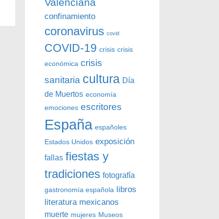
Valenciana
confinamiento
coronavirus
covid
COVID-19
crisis
crisis
crisis
económica
cultura
sanitaria
Día
de Muertos
economía
escritores
emociones
España
españoles
exposición
Estados Unidos
fiestas y
fallas
tradiciones
fotografía
libros
gastronomía española
literatura
mexicanos
muerte
mujeres
Museos