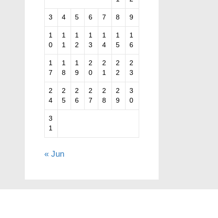
3
4
5
6
7
8
9
1
1
1
1
1
1
1
0
1
2
3
4
5
6
1
1
1
2
2
2
2
7
8
9
0
1
2
3
2
2
2
2
2
2
3
4
5
6
7
8
9
0
3
1
« Jun