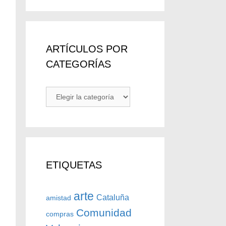
el
volumen.
ARTÍCULOS POR
CATEGORÍAS
ARTÍCULOS
POR
CATEGORÍAS
ETIQUETAS
arte
Cataluña
amistad
Comunidad
compras