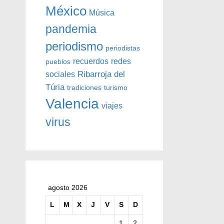
México
Música
pandemia
periodismo
periodistas
recuerdos
redes
pueblos
Ribarroja del
sociales
Túria
tradiciones
turismo
Valencia
viajes
virus
agosto 2026
L
M
X
J
V
S
D
1
2