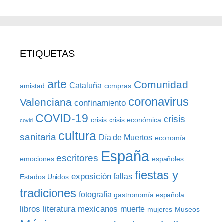
CATEGORÍAS
ETIQUETAS
arte
Comunidad
Cataluña
amistad
compras
coronavirus
Valenciana
confinamiento
COVID-19
crisis
crisis
crisis económica
covid
cultura
sanitaria
Día de Muertos
economía
España
escritores
emociones
españoles
fiestas y
exposición
fallas
Estados Unidos
tradiciones
fotografía
gastronomía española
libros
literatura
mexicanos
muerte
mujeres
Museos