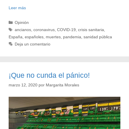
Leer más
Categorías
Opinión
Etiquetas
ancianos
,
coronavirus
,
COVID-19
,
crisis sanitaria
,
España
,
españoles
,
muertes
,
pandemia
,
sanidad pública
Deja un comentario
¡Que no cunda el pánico!
marzo 12, 2020
por
Margarita Morales