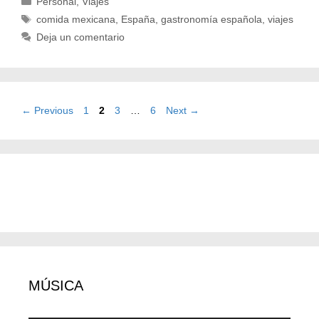
Personal
,
Viajes
Etiquetas
comida mexicana
,
España
,
gastronomía española
,
viajes
Deja un comentario
Page
Page
Page
Page
←
Previous
1
2
3
…
6
Next
→
MÚSICA