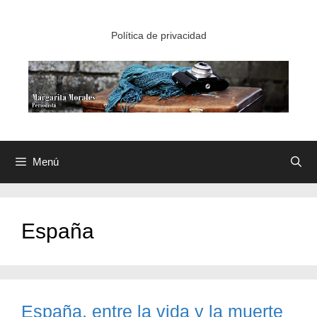
Saltar
al
Política de privacidad
contenido
Menú
España
España, entre la vida y la muerte